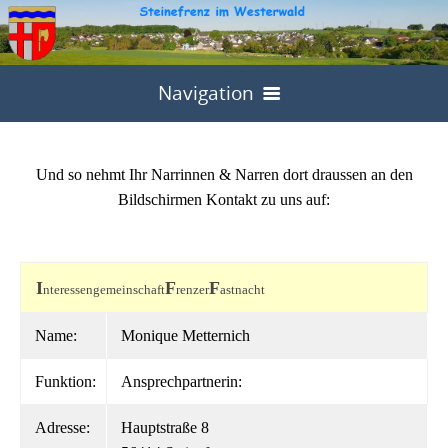
Navigation
Home
Und so nehmt Ihr Narrinnen & Narren dort draussen an den
Gemeinde
Bildschirmen Kontakt zu uns auf:
Leben in Frenz
Ortsbürgermeister
DGH Brencede
Kirchl. Einrichtungen
Satzungen
I
F
F
nteressengemeinschaft
renzer
astnacht
Ruhewald "Neue Zeit"
Anfrage DGH
Katholische Kirche
Feuerwehr
Lageplan
Name:
Monique Metternich
Katastrophenschutz
Satzung
Aktuelles
Evangelische Kirche
Kultur
Aktive
Gemeinderat
Funktion:
Ansprechpartnerin:
Gewerbe
Allgemeine Info
Gestattungsvertrag
DGH Kalender
Frenzer Fastnacht
Sport
Jugend
Dorfentwicklung
Ausschüsse
Service
Adresse:
Hauptstraße 8
Nutzungsentgelt
Angelfreunde
Förderverein
Kath. Frauen
Freizeit
Kontakt