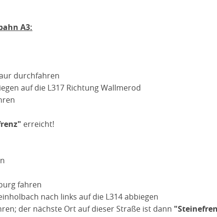
bahn A3:
aur durchfahren
iegen auf die L317 Richtung Wallmerod
ahren
frenz"
erreicht!
en
mburg fahren
einholbach nach links auf die L314 abbiegen
ren; der nächste Ort auf dieser Straße ist dann
"Steinefre