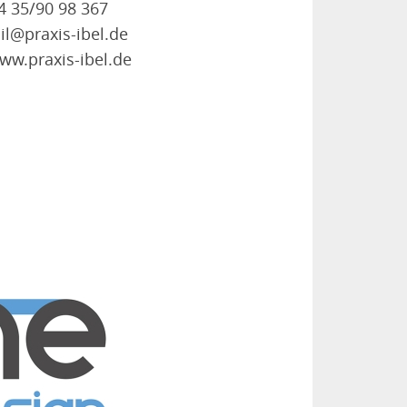
64 35/90 98 367
il
@
praxis-ibel
.
de
www.
praxis-ibel.de