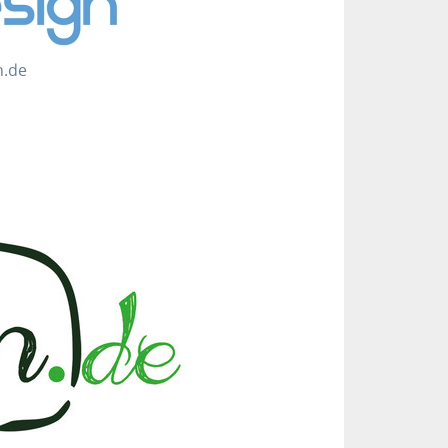
n
.
de