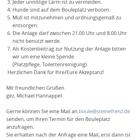
Dorfentwicklung 2021
Ratssitzungen
Geschichte
Jeder unnötige Lärm ist zu vermeiden.
Fahr mit
Hunde sind auf dem Bouleplatz verboten.
Nutzungsvertrag
Gymnastikgruppe
Kirmesgesellschaft
Terminkalender
Bouleplatz
Bühnenbilder
Verein
Leitfaden Dorfentwicklung
Schwerpunktgemeinde
Test 01072026
Wappen
Müll ist mitzunehmen und ordnungsgemäß zu
Bauanleitungen
entsorgen.
Getränkesortiment
Bouleplatzkalender
Spielvereinigung
Der Vorstand
LARP-Verein
Gewässer
Chronik
Übersicht_Widmung
Ortsgeschichte
Die Anlage darf zwischen 21.00 Uhr und 8.00 Uhr
Suche - Biete-Pinwand
Nutzungsordnung
nicht benutzt werde.
TTC Steinefrenz
Boulespielregeln
Trainingszeiten
Fischerfest
Senioren
Kontakt
Zeittafel
Als Kostenbeitrag zur Nutzung der Anlage bitten
Archiv
Hallenbelegung Vereine
Männergesangverein
Vorstand
Kontakt
wir um eine kleine Spende
Ortsvorsteher
Veranstaltungskalender
(Platzpflege, Toilettenreinigung)
Grundriss DGH
Kirchenchor
Chronik
Herzlichen Dank für Ihre/Eure Akzeptanz!
Beerdigungskaffee
Kontakt
Mit freundlichen Grüßen
gez. Michael Hannappel
Gerne können Sie eine Mail an
boule
@
steinefrenz
.
de
senden, um Ihren Termin für den Bouleplatz
anzufragen.
Sie erhalten nach der Anfrage eine Mail, erst dann ist