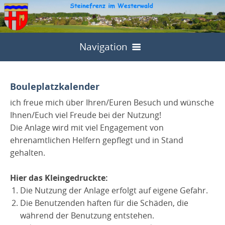
Navigation
Home
Bouleplatzkalender
Gemeinde
ich freue mich über Ihren/Euren Besuch und wünsche
Leben in Frenz
Ortsbürgermeister
Ihnen/Euch viel Freude bei der Nutzung!
Die Anlage wird mit viel Engagement von
DGH Brencede
Kirchl. Einrichtungen
Satzungen
ehrenamtlichen Helfern gepflegt und in Stand
gehalten.
Ruhewald "Neue Zeit"
Anfrage DGH
Katholische Kirche
Feuerwehr
Lageplan
Katastrophenschutz
Satzung
Aktuelles
Hier das Kleingedruckte:
Evangelische Kirche
Kultur
Aktive
Gemeinderat
Die Nutzung der Anlage erfolgt auf eigene Gefahr.
Gewerbe
Allgemeine Info
Gestattungsvertrag
DGH Kalender
Frenzer Fastnacht
Sport
Jugend
Die Benutzenden haften für die Schäden, die
Dorfentwicklung
Ausschüsse
während der Benutzung entstehen.
Service
Nutzungsentgelt
Angelfreunde
Förderverein
Kath. Frauen
Freizeit
Kontakt