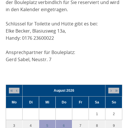
der Bouleplatz verbindlich für Sie reserviert und wird
in den Kalender eingetragen.
Schlüssel für Toilette und Hütte gibt es bei:
Elke Becker, Blasiusweg 13a,
Handy: 0176 23600022
Ansprechpartner für Bouleplatz:
Gerd Sabel, Neustr. 7
«
‹
›
»
August 2026
Mo
Di
Mi
Do
Fr
Sa
So
1
2
3
4
5
6
7
8
9