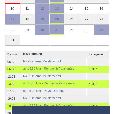
10
11
12
13
14
15
16
17
18
19
20
21
22
23
24
25
26
27
28
29
30
31
Bezeichnung
Datum
Kategorie
R&P - interne Meisterschaft
05.08.
ab 15.30 Uhr - Rentner & Pensionäre
06.08.
Kultur
R&P - interne Meisterschaft
12.08.
ab 15.30 Uhr - Rentner & Pensionäre
13.08.
Kultur
ab 15.00 Uhr - Private Gruppe
17.08.
R&P - interne Meisterschaft
19.08.
ab 15.30 Uhr - Rentner & Pensionäre
20.08.
Kultur
R&P - interne Meisterschaft
26.08.