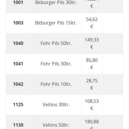
Dorfentwicklung 2021
Ratssitzungen
Geschichte
1001
Bitburger Pils 30ltr.
€
Fahr mit
Nutzungsvertrag
Gymnastikgruppe
Kirmesgesellschaft
Terminkalender
Bouleplatz
Bühnenbilder
Verein
Leitfaden Dorfentwicklung
Schwerpunktgemeinde
Test 01072026
Wappen
54,62
Bauanleitungen
1003
Bitburger Pils 15ltr.
Getränkesortiment
Bouleplatzkalender
Spielvereinigung
Der Vorstand
LARP-Verein
Gewässer
Chronik
€
Übersicht_Widmung
Ortsgeschichte
Suche - Biete-Pinwand
Nutzungsordnung
TTC Steinefrenz
Boulespielregeln
Trainingszeiten
Fischerfest
Senioren
Kontakt
Zeittafel
149,33
1040
Fohr Pils 50ltr.
Archiv
€
Hallenbelegung Vereine
Männergesangverein
Vorstand
Kontakt
Ortsvorsteher
Veranstaltungskalender
85,80
Grundriss DGH
1041
Fohr Pils 30ltr.
Kirchenchor
Chronik
€
Beerdigungskaffee
Kontakt
28,75
1042
Fohr Pils 10ltr.
€
108,53
1125
Veltins 30ltr.
€
180,88
1130
Veltins 50ltr.
€